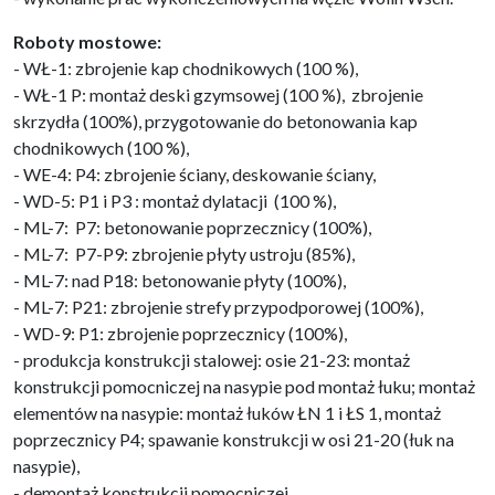
Roboty mostowe:
- WŁ-1: zbrojenie kap chodnikowych (100 %),
- WŁ-1 P: montaż deski gzymsowej (100 %), zbrojenie
skrzydła (100%), przygotowanie do betonowania kap
chodnikowych (100 %),
- WE-4: P4: zbrojenie ściany, deskowanie ściany,
- WD-5: P1 i P3 : montaż dylatacji (100 %),
- ML-7: P7: betonowanie poprzecznicy (100%),
- ML-7: P7-P9: zbrojenie płyty ustroju (85%),
- ML-7: nad P18: betonowanie płyty (100%),
- ML-7: P21: zbrojenie strefy przypodporowej (100%),
- WD-9: P1: zbrojenie poprzecznicy (100%),
- produkcja konstrukcji stalowej: osie 21-23: montaż
konstrukcji pomocniczej na nasypie pod montaż łuku; montaż
elementów na nasypie: montaż łuków ŁN 1 i ŁS 1, montaż
poprzecznicy P4; spawanie konstrukcji w osi 21-20 (łuk na
nasypie),
- demontaż konstrukcji pomocniczej,