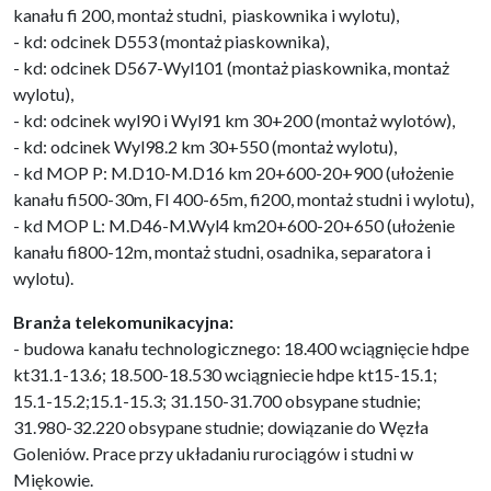
kanału fi 200, montaż studni, piaskownika i wylotu),
- kd: odcinek D553 (montaż piaskownika),
- kd: odcinek D567-Wyl101 (montaż piaskownika, montaż
wylotu),
- kd: odcinek wyl90 i Wyl91 km 30+200 (montaż wylotów),
- kd: odcinek Wyl98.2 km 30+550 (montaż wylotu),
- kd MOP P: M.D10-M.D16 km 20+600-20+900 (ułożenie
kanału fi500-30m, FI 400-65m, fi200, montaż studni i wylotu),
- kd MOP L: M.D46-M.Wyl4 km20+600-20+650 (ułożenie
kanału fi800-12m, montaż studni, osadnika, separatora i
wylotu).
Branża telekomunikacyjna:
- budowa kanału technologicznego: 18.400 wciągnięcie hdpe
kt31.1-13.6; 18.500-18.530 wciągniecie hdpe kt15-15.1;
15.1-15.2;15.1-15.3; 31.150-31.700 obsypane studnie;
31.980-32.220 obsypane studnie; dowiązanie do Węzła
Goleniów. Prace przy układaniu rurociągów i studni w
Miękowie.