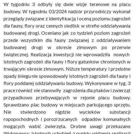
W tygodniu 3 odbyły się dwie wizje terenowe na placu
budowy. W tygodniu 03/2024 nadzór przyrodniczy wykonał
przeglądy związane z identyfikacją i oceną poziomu zagrożeń
dla fauny, flory oraz cennych siedlisk w strefie oddziaływania
budowanej drogi. Oceniano jak co tydzień poziom zagrożeń
przede wszystkim dla fauny związanej z oddziaływaniem
budowanej drogi w okresie zimowym po przerwie
świątecznej. Realizacja inwestycji nie wprowadziła nowych
istotnych zagrożeń dla fauny i flory gatunków chronionych w
trwającym okresie zimowym. Niższe temperatury i przelotne
opady śniegu nie spowodowały istotnych zagrożeń dla fauny i
flory poddanej oddziaływaniu budowy. Wykonywane w tyg. 3
prace również nie stanowiły zagrożenia dla ptaków i zwierząt
przypadkowo przebywających w rejonie placu budowy.
Sprawdzano plac budowy w miejscach parkującego sprzętu.
Nie stwierdzono nigdzie wycieków substancji
ropopochodnych i porozrzucanych odpadów komunalnych
mogących wabić zwierzęta. Drobne uwagi przekazano
Wykonawcy. Istotnych uchybień z punktu widzenia realizacji