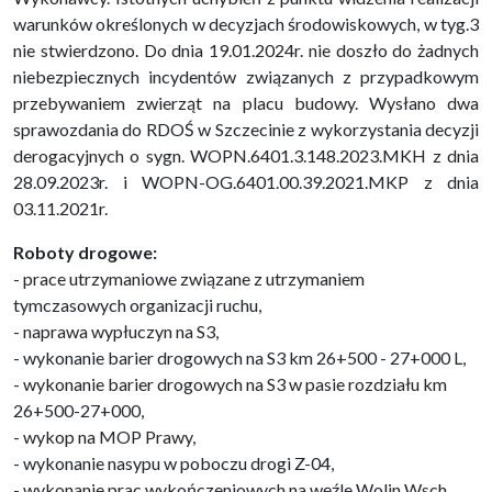
warunków określonych w decyzjach środowiskowych, w tyg.3
nie stwierdzono. Do dnia 19.01.2024r. nie doszło do żadnych
niebezpiecznych incydentów związanych z przypadkowym
przebywaniem zwierząt na placu budowy. Wysłano dwa
sprawozdania do RDOŚ w Szczecinie z wykorzystania decyzji
derogacyjnych o sygn. WOPN.6401.3.148.2023.MKH z dnia
28.09.2023r. i WOPN-OG.6401.00.39.2021.MKP z dnia
03.11.2021r.
Roboty drogowe:
- prace utrzymaniowe związane z utrzymaniem
tymczasowych organizacji ruchu,
- naprawa wypłuczyn na S3,
- wykonanie barier drogowych na S3 km 26+500 - 27+000 L,
- wykonanie barier drogowych na S3 w pasie rozdziału km
26+500-27+000,
- wykop na MOP Prawy,
- wykonanie nasypu w poboczu drogi Z-04,
- wykonanie prac wykończeniowych na węźle Wolin Wsch.