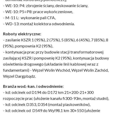
- WE-10: P4: zbrojenie ściany, deskowanie ściany,
- WE-10: P5÷P8: prace wykończeniowe,
- M-11 L: wykonanie pali CFA,
- WD-13: montaż kolektora odwodnienia.
Roboty elektryczne:
- zasilanie KSZR 1 (95%), 2 (75%), 5 (85%), 6 (45%), 7 (85%), 8
(95%), pompownia K2 (95%),
- kontynuacja prac przy budowie stacji transformatorowej
zasilającej KSZR i pompownię K2 (95%), kontynuacja budowy
oświetlenia drogowego (układanie linii kablowej wraz z
fundamentami) - Węzeł Wolin Wschód, Węzeł Wolin Zachód,
Węzeł Dargpbądz.
Branża wod.-kan. i odwodnienie:
- kd: odcinek od D194 do D172 km 21+200-21+300
rozpoczęcie prac (ułożenie kanału fi300-93m, montaż studni),
- kd: odcinek D353, D354 (montaż piaskowników),
- kd: odcinek od D549 do Wyl98.1 km 30+550 (ułożenie